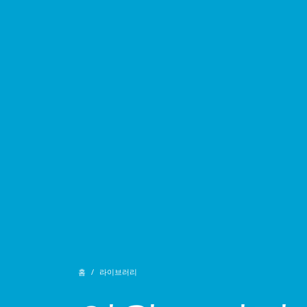
홈
라이브러리