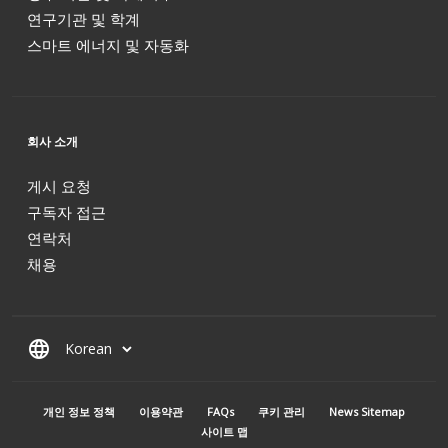
연구기관 및 학계
스마트 에너지 및 자동화
회사 소개
게시 요청
구독자 접근
연락처
채용
language
MENU PIED DE PAGE
개인 정보 정책
이용약관
FAQs
쿠키 관리
News Sitemap
사이트 맵