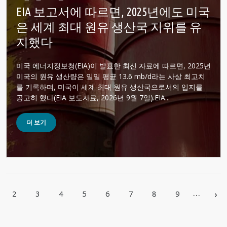
EIA 보고서에 따르면, 2025년에도 미국
은 세계 최대 원유 생산국 지위를 유
지했다
미국 에너지정보청(EIA)이 발표한 최신 자료에 따르면, 2025년
미국의 원유 생산량은 일일 평균 13.6 mb/d라는 사상 최고치
를 기록하며, 미국이 세계 최대 원유 생산국으로서의 입지를
공고히 했다(EIA 보도자료, 2026년 9월 7일).EIA...
더 보기
페이지 지정
…
›
2
3
4
5
6
7
8
9
다