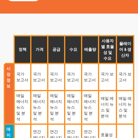
사용자
플레이
별 효율
정책
가격
공급
수요
배출량
어 & 생
성 및
산자
수요
시
국가
국가
국가
국가
국가
국가 보
국가 보
장
보고서
보고서
보고서
보고서
보고서
고서
고서
정
보
매일
매일
매일
매일
매일
매일 에
매일 에
에너지
에너지
에너지
에너지
에너지
너지 뉴
너지 뉴
뉴스
뉴스
뉴스
뉴스
뉴스
스 및
스 및
및 분
및 분
및 분
및 분
및 분
분석
분석
석
석
석
석
석
데
연간
연간
연간
연간
효울성
이
에너지
에너지
에너지
에너지