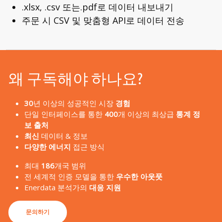
.xlsx, .csv 또는.pdf로 데이터 내보내기
주문 시 CSV 및 맞춤형 API로 데이터 전송
왜 구독해야 하나요?
30
년 이상의 성공적인 시장
경험
단일 인터페이스를 통한
400
개 이상의 최상급
통계 정
보 출처
최신
데이터 & 정보
다양한 에너지
접근 방식
최대
186
개국 범위
전 세계적 인증 모델을 통한
우수한 아웃풋
Enerdata 분석가의
대응 지원
문의하기