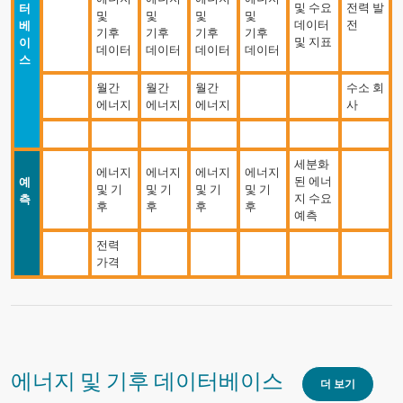
및 수요
전력 발
터
및
및
및
및
데이터
전
베
기후
기후
기후
기후
및 지표
이
데이터
데이터
데이터
데이터
스
월간
월간
월간
수소 회
에너지
에너지
에너지
사
세분화
에너지
에너지
에너지
에너지
된 에너
예
및 기
및 기
및 기
및 기
지 수요
측
후
후
후
후
예측
전력
가격
에너지 및 기후 데이터베이스
더 보기