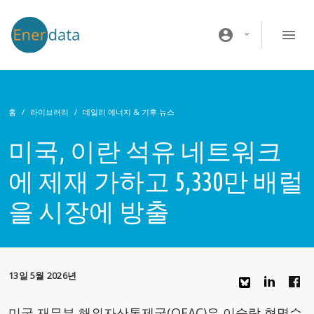
주요 콘텐츠로 건너뛰기
account_circle
홈
라이브러리
데일리 에너지 & 기후 뉴스
미국, 이란 석유 네트워크
에 제재 가하고 5,330만 배럴
을 시장에 방출
13일 5월 2026년
미국 재무부 해외자산통제국(OFAC)은 이슬람 혁명수