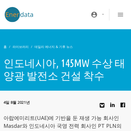
주요 콘텐츠로 건너뛰기
account_circle
홈
라이브러리
데일리 에너지 & 기후 뉴스
인도네시아, 145MW 수상 태
양광 발전소 건설 착수
4일 8월 2021년
아랍에미리트(UAE)에 기반을 둔 재생 가능 회사인
Masdar와 인도네시아 국영 전력 회사인 PT PLN의