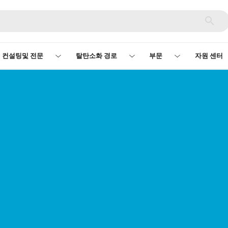
컨설팅및 전문
탈탄소화 경로
부문
자원 센터