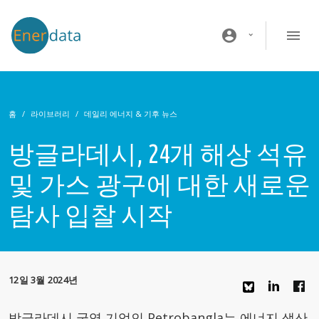
주요 콘텐츠로 건너뛰기
account_circle
홈
라이브러리
데일리 에너지 & 기후 뉴스
방글라데시, 24개 해상 석유
및 가스 광구에 대한 새로운
탐사 입찰 시작
12일 3월 2024년
방글라데시 국영 기업인 Petrobangla는 에너지 생산