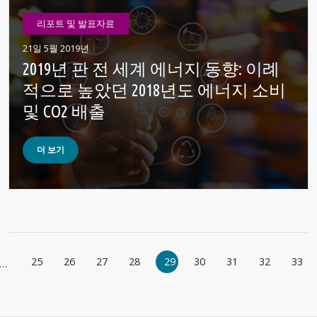
리포트 및 발표자료
21일 5월 2019년
2019년 판 전 세계 에너지 동향: 이례
적으로 높았던 2018년도 에너지 소비
및 CO2 배출
더 보기
페이지 지정
25
26
27
28
29
30
31
32
33
…
지
페이지